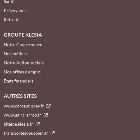
Santé
Prévoyance
Retraite
GROUPE KLESIA
Notre Gouvernance
Nos métiers
Notre Action sociale
Nos offres d'emploi
États financiers
AUTRES SITES
www.carcept-prev.fr
www.agirc-arrco.fr
kitaide.klesia.fr
transportezvousbien.fr