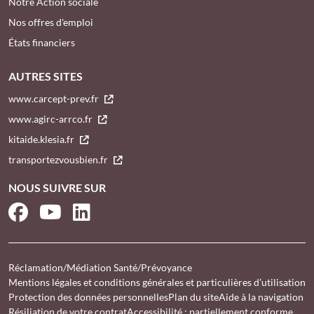
Notre Action sociale
Nos offres d'emploi
États financiers
AUTRES SITES
www.carcept-prev.fr
www.agirc-arrco.fr
kitaide.klesia.fr
transportezvousbien.fr
NOUS SUIVRE SUR
Facebook
YouTube
LinkedIn
Réclamation/Médiation Santé/Prévoyance
Mentions légales et conditions générales et particulières d’utilisation
Protection des données personnelles
Plan du site
Aide à la navigation
Résiliation de votre contrat
Accessibilité : partiellement conforme