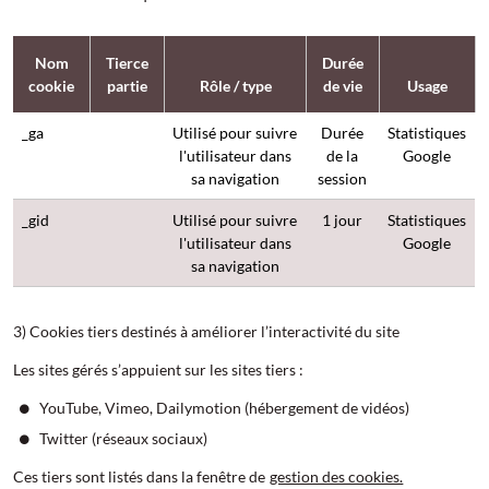
Nom
Tierce
Durée
cookie
partie
Rôle / type
de vie
Usage
_ga
Utilisé pour suivre
Durée
Statistiques
l'utilisateur dans
de la
Google
sa navigation
session
_gid
Utilisé pour suivre
1 jour
Statistiques
l'utilisateur dans
Google
sa navigation
3) Cookies tiers destinés à améliorer l’interactivité du site
Les sites gérés s’appuient sur les sites tiers :
YouTube, Vimeo, Dailymotion (hébergement de vidéos)
Twitter (réseaux sociaux)
Ces tiers sont listés dans la fenêtre de
gestion des cookies.