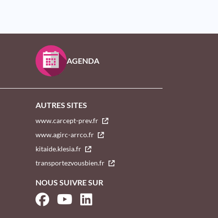
AGENDA
AUTRES SITES
www.carcept-prev.fr
www.agirc-arrco.fr
kitaide.klesia.fr
transportezvousbien.fr
NOUS SUIVRE SUR
Facebook
YouTube
LinkedIn