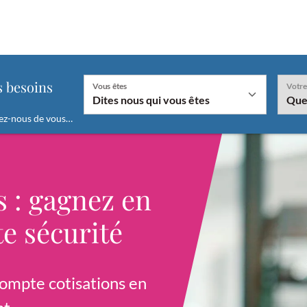
"
s besoins
Vous êtes
Votre
ez-nous de vous…
En fonction de la valeur sélectionnée le champ "
s : gagnez en
e sécurité
compte cotisations en
SONNALISÉE