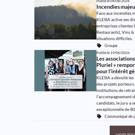
Publié le
04/08/2026
Incendies majeur
Face aux incendies m
KLESIA active ses dis
entreprises clientes
Restaurants), Vins &
situations difficiles.
Groupe
Publié le
19/06/2026
Les associations 
Pluriel » rempor
pour l’intérêt gé
KLESIA a dévoilé les 
des projets porteurs 
institutions de retr
l’accompagnement de
candidats, le jury a 
exceptionnelle de 80
Communiqué de p
VOIR TOU