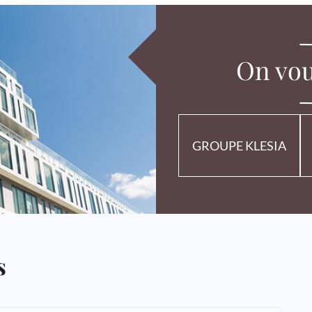
On vou
GROUPE KLESIA
s