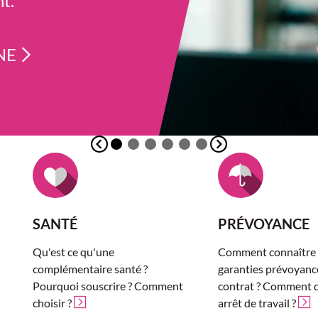
t.
MENT
GNE
UIVRE
XES À ADOPTER
Diapositive précédente
Diapositive suivante
SANTÉ
PRÉVOYANCE
Qu'est ce qu'une
Comment connaître 
complémentaire santé ?
garanties prévoyan
Pourquoi souscrire ? Comment
contrat ? Comment d
choisir ?
arrêt de travail ?