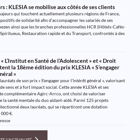
s : KLESIA se mobilise aux côtés de ses clients
ajeurs qui touchent actuellement plusieurs régions de France,
positifs de solidarité afin d'accompagner les salariés de ses
 bezen ainsi que les branches professionnelles HCR (Hôtels-Cafés-
 Spiritueux, Restauration rapide et du Transport, confrontés à des
« L’Institut en Santé de l’Adolescent » et « Droit
tent la 18ème édition du prix KLESIA « S’engager
néral »
lauréats de son prix « S’engager pour l’intérêt général », valorisant
de sens et à fort impact social. Cette année KLESIA et ses
aite complémentaire Agirc-Arrco, ont choisi de valoriser
 la santé mentale du duo aidant-aidé. Parmi 125 projets
sélectionné deux lauréats, qui se répartiront une dotation
 000 €.
resse
TE L'ACTUALITÉ