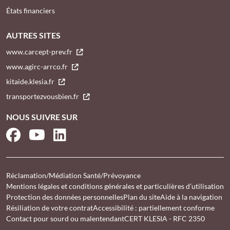
États financiers
AUTRES SITES
www.carcept-prev.fr
www.agirc-arrco.fr
kitaide.klesia.fr
transportezvousbien.fr
NOUS SUIVRE SUR
Facebook
YouTube
LinkedIn
Réclamation/Médiation Santé/Prévoyance
Mentions légales et conditions générales et particulières d’utilisation
Protection des données personnelles
Plan du site
Aide à la navigation
Résiliation de votre contrat
Accessibilité : partiellement conforme
Contact pour sourd ou malentendant
CERT KLESIA - RFC 2350