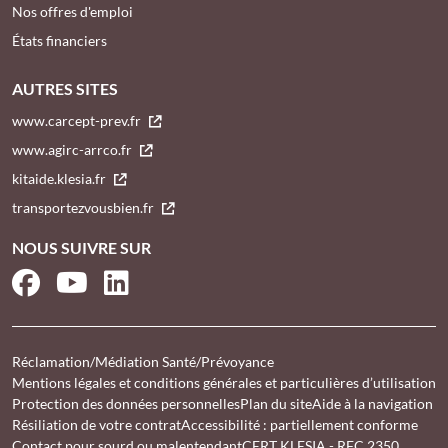
Nos offres d'emploi
États financiers
AUTRES SITES
www.carcept-prev.fr
www.agirc-arrco.fr
kitaide.klesia.fr
transportezvousbien.fr
NOUS SUIVRE SUR
Facebook
YouTube
LinkedIn
Réclamation/Médiation Santé/Prévoyance
Mentions légales et conditions générales et particulières d’utilisation
Protection des données personnelles
Plan du site
Aide à la navigation
Résiliation de votre contrat
Accessibilité : partiellement conforme
Contact pour sourd ou malentendant
CERT KLESIA - RFC 2350