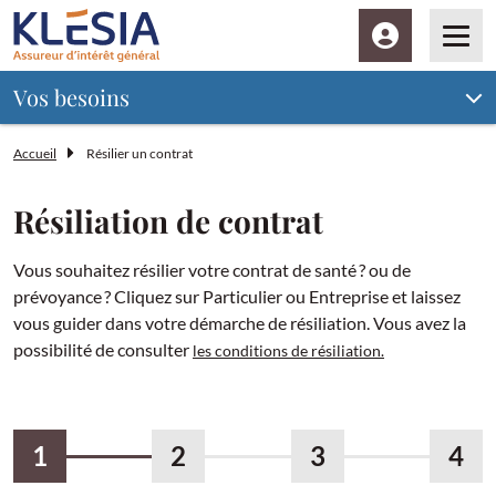
Espace client
Men
Vos besoins
Accueil
Résilier un contrat
Résiliation de contrat
Vous souhaitez résilier votre contrat de santé ? ou de
prévoyance ? Cliquez sur Particulier ou Entreprise et laissez
vous guider dans votre démarche de résiliation. Vous avez la
possibilité de consulter
les conditions de résiliation.
Actuel
Votre assureur
Votre identité
Votre contrat
Ré