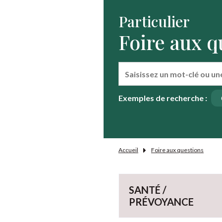
que
Particulier
vous
Foire aux q
avez
sélectionnées
ont
été
chargées.
Utilisez
Exemples de recherche :
la
touche
Tab
pour
Accueil
Foire aux questions
naviguer
dans
le
SANTÉ /
contenu.
PRÉVOYANCE