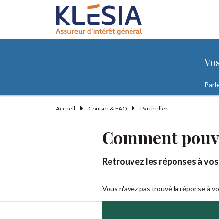
Contenu
Menu principal
Pied de page
Formulaire de recherche "Vos besoin
Vos
Parl
Accueil
Contact & FAQ
Particulier
Comment pouvo
Retrouvez les réponses à vos
Vous n'avez pas trouvé la réponse à v
Les
informations