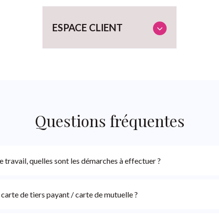
Appuyez
Appuyez
pour
pour
pour
faciliter
afficher
afficher
ESPACE CLIENT
la
les
les
sélection.
sous-
sous-
Appuyez
catégories
catégorie
pour
afficher
les
sous-
catégories
Questions fréquentes
de travail, quelles sont les démarches à effectuer ?
carte de tiers payant / carte de mutuelle ?