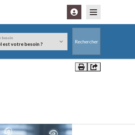
Espace client
Menu
e besoin
Rechercher
Vous êtes" et/ou le bouton "Rechercher" sera disponible à la suite
Imprimer
Partager