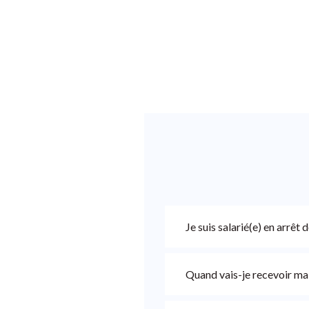
Appuyez
pour
afficher
les
sous-
catégories
Je suis salarié(e) en arrêt 
Quand vais-je recevoir ma 