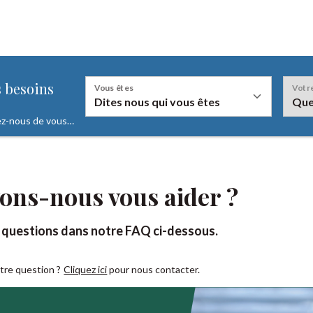
s"
 besoins
Vous êtes
Votr
ez-nous de vous…
En fonction de la valeur sélectionnée le champ "
ns-nous vous aider ?
 questions dans notre FAQ ci-dessous.
otre question ?
Cliquez ici
pour nous contacter.