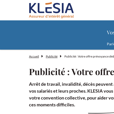
Contenu
Menu principal
Pied de page
Formulaire de recherche "Vos besoins
Vo
Parl
Accueil
Publicité
Publicité : Votre offre prévoyance dé
Publicité : Votre off
Arrêt de travail, invalidité, décès peuven
vos salariés et leurs proches. KLESIA vou
votre convention collective, pour aider vos 
ces moments difficiles.