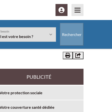
Espace client
Menu
 besoin
Rechercher
Vous êtes" et/ou le bouton "Rechercher" sera disponible à la suite
Imprimer
Partager
PUBLICITÉ
Votre protection sociale
Votre couverture santé dédiée