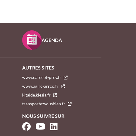
AGENDA
AUTRES SITES
www.carcept-prev.fr
www.agirc-arrco.fr
kitaide.klesia.fr
transportezvousbien.fr
NOUS SUIVRE SUR
Facebook
YouTube
LinkedIn