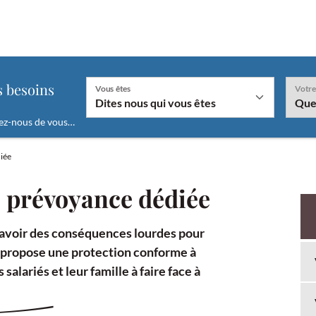
"
s besoins
Vous êtes
Votre
ez-nous de vous…
En fonction de la valeur sélectionnée le champ "
diée
re prévoyance dédiée
t avoir des conséquences lourdes pour
s propose une protection conforme à
salariés et leur famille à faire face à