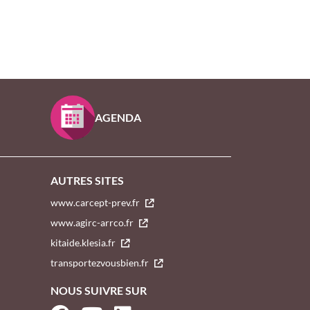
AGENDA
AUTRES SITES
www.carcept-prev.fr
www.agirc-arrco.fr
kitaide.klesia.fr
transportezvousbien.fr
NOUS SUIVRE SUR