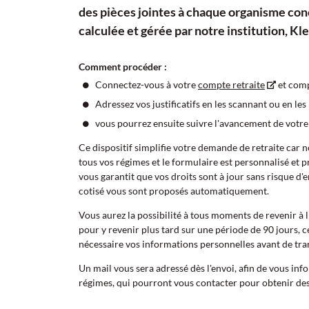
des pièces jointes à chaque organisme con
calculée et gérée par notre institution, Kl
Comment procéder :
Connectez-vous à votre
compte retraite
et comp
Adressez vos justificatifs en les scannant ou en le
vous pourrez ensuite suivre l'avancement de votre
Ce dispositif simplifie votre demande de retraite car 
tous vos régimes et le formulaire est personnalisé et 
vous garantit que vos droits sont à jour sans risque d'
cotisé vous sont proposés automatiquement.
Vous aurez la possibilité à tous moments de revenir à 
pour y revenir plus tard sur une période de 90 jours, c
nécessaire vos informations personnelles avant de tr
Un mail vous sera adressé dès l'envoi, afin de vous in
régimes, qui pourront vous contacter pour obtenir de