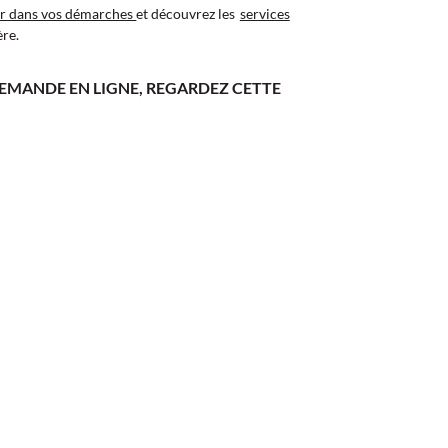
er dans vos démarches
et découvrez les
services
ère.
DEMANDE EN LIGNE, REGARDEZ CETTE