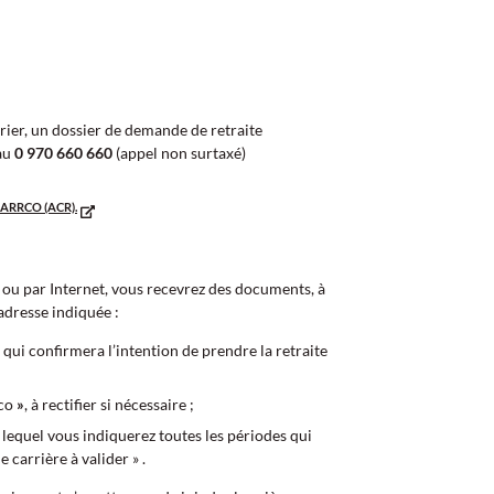
ier, un dossier de demande de retraite
 au
0 970 660 660
(appel non surtaxé)
ARRCO (ACR).
 ou par Internet, vous recevrez des documents, à
’adresse indiquée :
, qui confirmera l’intention de prendre la retraite
co
»
, à rectifier si nécessaire ;
 lequel vous indiquerez toutes les périodes qui
 carrière à valider » .