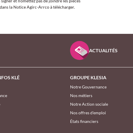
signer et n’omettez pas de joindre les pièces
 dans la Notice Agirc-Arrco à télécharger.
 D’INTÉRÊT GÉNÉRAL
ACTUALITÉS
NFOS KLÉ
GROUPE KLESIA
Notre Gouvernance
ance
Nos métiers
e
Notre Action sociale
Nos offres d'emploi
États financiers