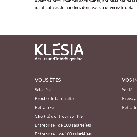
Avant de retourner ces documents, n’oubliez pas de les 
justificatives demandées dont vous trouverez le détail
PIED DE PAGE KLESIA - ASSUREUR
VOUS ÊTES
VOS I
Salarié-e
Santé
Proche de la retraite
Prévoy
Retraité-e
Retrait
Chef(fe) d’entreprise TNS
Entreprise - de 100 salarié(e)s
Entreprise + de 100 salarié(e)s