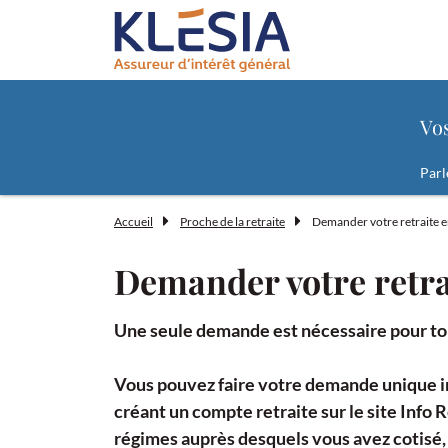
Contenu
Menu principal
Pied de page
Formulaire de recherche "Vos besoins
Vo
Parl
Accueil
Proche de la retraite
Demander votre retraite e
Demander votre retra
Une seule demande est nécessaire pour to
Vous pouvez faire votre demande unique in
créant un compte retraite sur le site Info R
régimes auprès desquels vous avez cotisé,