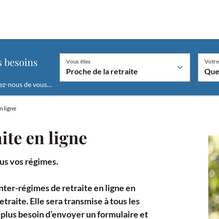
"
s besoins
Vous êtes
Votre
ez-nous de vous…
En fonction de la valeur sélectionnée le champ "
n ligne
ite en ligne
us vos régimes.
ter-régimes de retraite en ligne en
etraite. Elle sera transmise à tous les
 plus besoin d’envoyer un formulaire et