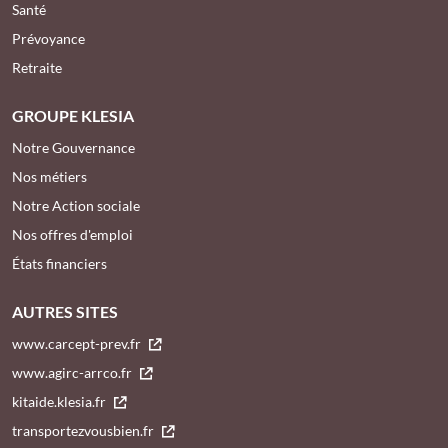
Santé
Prévoyance
Retraite
GROUPE KLESIA
Notre Gouvernance
Nos métiers
Notre Action sociale
Nos offres d'emploi
États financiers
AUTRES SITES
www.carcept-prev.fr
www.agirc-arrco.fr
kitaide.klesia.fr
transportezvousbien.fr