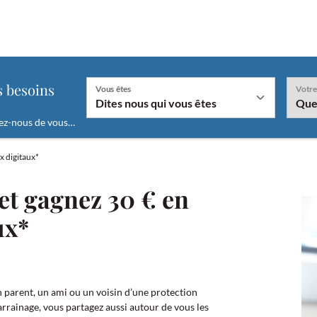
"
s besoins
Vous êtes
Votre
ez-nous de vous…
En fonction de la valeur sélectionnée le champ "
x digitaux*
et gagnez 30 € en
ux*
un parent, un ami ou un voisin d’une protection
arrainage, vous partagez aussi autour de vous les