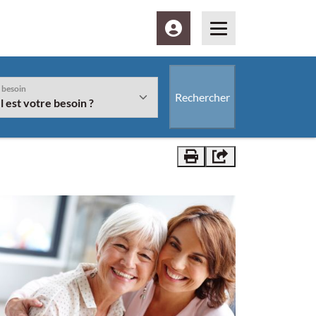
Espace client
Menu
 besoin
Rechercher
Vous êtes" et/ou le bouton "Rechercher" sera disponible à la suite
Imprimer
Partager