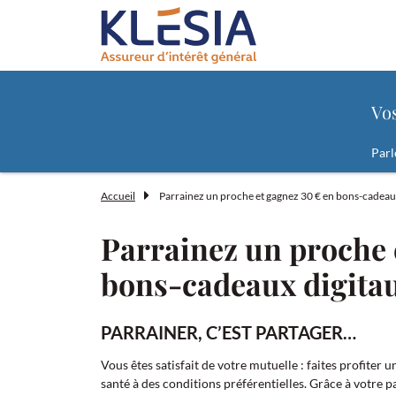
Contenu
Menu principal
Pied de page
Formulaire de recherche "Vos besoins
Vo
Parl
Accueil
Parrainez un proche et gagnez 30 € en bons-cadeau
Parrainez un proche 
bons-cadeaux digita
PARRAINER, C’EST PARTAGER…
Vous êtes satisfait de votre mutuelle : faites profiter 
santé à des conditions préférentielles. Grâce à votre p