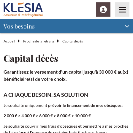
Espace client
Men
Vos besoins
Accueil
Proche de la retraite
Capital décès
Capital décès
Garantissez le versement d'un capital jusqu'à 30 000 € au(x)
bénéficiaire(s) de votre choix.
A CHAQUE BESOIN, SA SOLUTION
Je souhaite uniquement
prévoir le financement de mes obsèques :
2 000 € > 4 000 € > 6 000 € > 8 000 € > 10 000 €
Je souhaite couvrir mes frais d’obsèques et permettre à mes proches
de
faire face à l’urgence de certains frais
(factures, loyers,