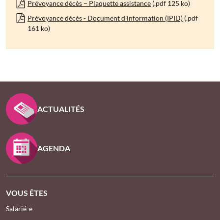
Prévoyance décès – Plaquette assistance
(.pdf 125 ko)
Prévoyance décès - Document d'information (IPID)
(.pdf
161 ko)
PIED DE PAGE KLESIA - ASSUREUR D’INTÉRÊT GÉNÉ
ACTUALITÉS
AGENDA
VOUS ÊTES
Salarié-e