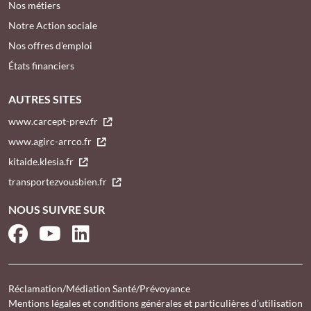
Nos métiers
Notre Action sociale
Nos offres d'emploi
États financiers
AUTRES SITES
www.carcept-prev.fr
www.agirc-arrco.fr
kitaide.klesia.fr
transportezvousbien.fr
NOUS SUIVRE SUR
Facebook
YouTube
LinkedIn
Réclamation/Médiation Santé/Prévoyance
Mentions légales et conditions générales et particulières d’utilisation