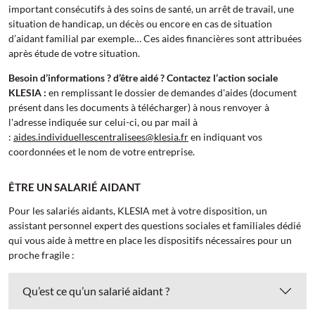
important consécutifs à des soins de santé, un arrêt de travail, une
situation de handicap, un décès ou encore en cas de situation
d’aidant familial par exemple… Ces aides financières sont attribuées
après étude de votre situation.
Besoin d’informations ? d’être aidé ? Contactez l’action sociale
KLESIA :
en remplissant le dossier de demandes d'aides (document
présent dans les documents à télécharger) à nous renvoyer à
l'adresse indiquée sur celui-ci, ou par mail à
:
aides.individuellescentralisees@klesia.fr
en indiquant vos
coordonnées et le nom de votre entreprise.
ÊTRE UN SALARIÉ AIDANT
Pour les salariés aidants, KLESIA met à votre disposition, un
assistant personnel expert des questions sociales et familiales dédié
qui vous aide à mettre en place les dispositifs nécessaires pour un
proche fragile :
Qu’est ce qu’un salarié aidant ?