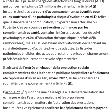
au titre de la prise en charge des affections de longue durée (ALD)
qui concernent plus de 13 millions de patients, l’
article 54
instaure ainsi des
parcours d’accompagnement préventifs pour
celles souffrant d’une pathologie à risque d’évolution en ALD
, telles
que le diabète sans complication, l’hypertension artérielle ou
l’obésité. Ces
parcours de prévention cofinancés par les
complémentaires santé
, vont ainsi intégrer des séances de suivi
psychologique et/ou d’éducation thérapeutique (parfois déjà
remboursées), mais aussi des bilans motivationnels déclenchant un
suivi diététique ou d’activité physique adaptée. La liste des
pathologies éligibles, des actes et prestations prises en charge seront
précisées ultérieurement par voie réglementaire.
S’agissant de l’
entrée en vigueur de la protection sociale
complémentaires dans la fonction publique hospitalière a finalement
été repoussée d’un an au 1er janvier 2027
, au lieu des deux ans
souhaités par le gouvernement (
article 75
).
L’
article 72
qui donne une base légale à la dématérialisation des
échanges entre l’assurance maladie et les organismes
complémentaires en matière de facturation des prestations
hospitalières va également
accélérer le déploiement du tiers payant