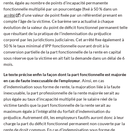
rente, égale au nombre de points d’incapacité permanente
fonctionnelle multiplié par un pourcentage (fixé à 50 % dans un
arrêté
) d’une valeur de point fixée par un référentiel prenant en
compte l’âge de la victime. Ce barème sera actualisé à chaque
évolution de la valeur du point de déficit fonctionnel permanent telle
que résultant de la pratique de l’indemnisation du préjudice
corporel par les juridictions judiciaires. Cet arrêté fixe également à
50 % le taux minimal d’IPP fonctionnelle ouvrant droit à la
conversion partielle de la part fonctionnelle de la rente en capital
sous réserve que la victime en ait fait la demande dans un délai de 6
mois.
Le texte précise enfin la façon dont la part fonctionnelle est majorée
en cas de faute inexcusable de l’employeur
. Ainsi, en cas
d’indemnisation sous forme de rente, la majoration liée à la faute
inexcusable, la part professionnelle de la rente majorée serait au
plus égale au taux d’incapacité multiplié par le salaire réel de la
victime tandis que la part fonctionnelle de la rente serait au
maximum égale à l’intégralité du forfait d’indemnisation du
préjudice. Autrement dit, les employeurs fautifs auront donc à leur
charge la part du déficit fonctionnel permanent non couverte par la
rente de droit commun. En cas d’indemnisation sous forme de