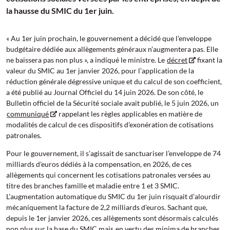
la hausse du SMIC du 1er juin.
Au 1er juin prochain, le gouvernement a décidé que l’enveloppe
budgétaire dédiée aux allègements généraux n’augmentera pas. Elle
ne baissera pas non plus
, a indiqué le ministre. Le
décret
fixant la
valeur du SMIC au 1er janvier 2026, pour l’application de la
réduction générale dégressive unique et du calcul de son coefficient,
a été publié au Journal Officiel du 14 juin 2026. De son côté, le
Bulletin officiel de la Sécurité sociale avait publié, le 5 juin 2026, un
communiqué
rappelant les règles applicables en matière de
modalités de calcul de ces dispositifs d’exonération de cotisations
patronales.
Pour le gouvernement, il s’agissait de sanctuariser l’enveloppe de 74
milliards d'euros dédiés à la compensation, en 2026, de ces
allègements qui concernent les cotisations patronales versées au
titre des branches famille et maladie entre 1 et 3 SMIC.
L’augmentation automatique du SMIC du 1er juin risquait d’alourdir
mécaniquement la facture de 2,2 milliards d'euros. Sachant que,
depuis le 1er janvier 2026, ces allègements sont désormais calculés
non plus sur la base du SMIC mais
en vertu des minima de branches